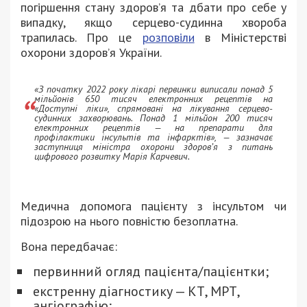
погіршення стану здоров’я та дбати про себе у
випадку, якщо серцево-судинна хвороба
трапилась. Про це
розповіли
в Міністерстві
охорони здоров’я України.
«З початку 2022 року лікарі первинки виписали понад 5
мільйонів 650 тисяч електронних рецептів на
«Доступні ліки», спрямовані на лікування серцево-
судинних захворювань. Понад 1 мільйон 200 тисяч
електронних рецептів — на препарати для
профілактики інсультів та інфарктів», — зазначає
заступниця міністра охорони здоров’я з питань
цифрового розвитку Марія Карчевич.
Медична допомога пацієнту з інсультом чи
підозрою на нього повністю безоплатна.
Вона передбачає:
первинний огляд пацієнта/пацієнтки;
екстренну діагностику — КТ, МРТ,
ангіографію;