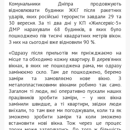
Комунальники Дніпра продовжують
відновлювати будинки ЖКГ після ракетних
ударів, яких російські терористи завдали 29 та
30 вересня. За ті два дні у КП «Жилсервіс-5»
ДМР нарахували 68 будинків, в яких було
пошкоджено пів тисячі квадратних метрів вікон.
З них на сьогодні вже відновили 90 %.
«Одразу після прильотів ми приїжджаємо на
місце та обходимо кожну квартиру. В дерев’яних
вікнах, в яких не пошкоджена рама, ми одразу
замінюємо скло. Там де пошкоджено, беремо
заміри та замовляємо нове вікно. З
металопластиковими вікнами робимо так само.
Загалом ті люди, які оперативно пускали наших
працівників зробити заміри, – у них вікна
замінили швидше, а ті квартири, звідки люди
виїхали, то там вже ми погоджували, коли та як
зможемо зробити заміри та коли зможемо
встановити нові вікна. Тож через це процес
трохи може затягуватись. До того ж більшість