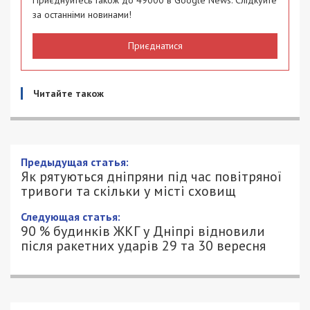
за останніми новинами!
Приєднатися
Читайте також
Як рятуються дніпряни під час
повітряної тривоги та скільки у місті
сховищ
6/11/2022 - 9:00
ПЕТРО ЩУКІН - СПЕЦИАЛЬНО ДЛЯ
1581
49000.COM.UA
Війна в Україні дала поштовх новому тренду —
появі бомбосховищ. Частина підвальних