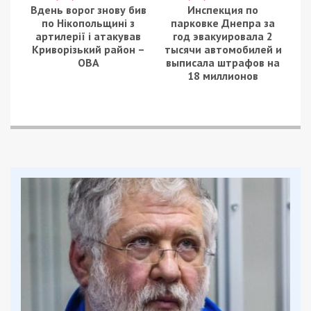
«Запрошую в підвал нашого будинку, в якому ми
організувли укриття для місцевих жителів».
Дніпрянин Олександр Петрич радо запрошує до
пивниці. У мирні часи, говорить, це був звичаний
підвал багатоповерхівки, нині — надійне укриття.
Його почистили від бурду, встановили баки з
питною та технічною водою, санвузол та місця
для перебування людей. Щоб перечекати
тривогу, запаслися усім необхідним.
Олександр Петрич, облаштував укриття:
«24
лютого я був у відрядженні, то я кинув кліч
нашим чоловікам. Перше, що ми зробили —
відкрили аварійні виходи, які були захаращені ще
за часів ЖЕКу. Ми їх відкрили і зробили проходи в
підвалах, як це повинно бути… Зробили
відповідальну особу, в якої є завжди ключ і вона
знаходиться завжди в будинку».
У Дніпрі зараз близько двох сотень