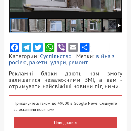
Facebook
Telegram
Twitter
WhatsApp
Viber
Email
Поділити
Категории:
Суспільство
| Метки:
війна з
росією
,
ракетні удари
,
ремонт
Рекламні блоки дають нам змогу
залишатися незалежними ЗМІ, а вам -
отримувати найсвіжіші новини під ними.
Приєднуйтесь також до 49000 в Google News. Слідкуйте
за останніми новинами!
Приєднатися