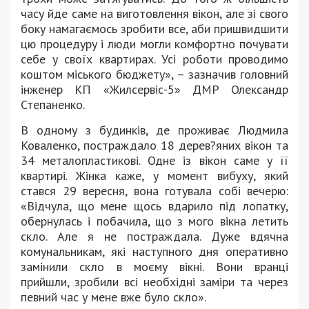
часу йде саме на виготовлення вікон, але зі свого
боку намагаємось зробити все, аби пришвидшити
цю процедуру і люди могли комфортно почувати
себе у своїх квартирах. Усі роботи проводимо
коштом міського бюджету», – зазначив головний
інженер КП «Жилсервіс-5» ДМР Олександр
Степаненко.
В одному з будинків, де проживає Людмила
Коваленко, постраждало 18 дерев?яних вікон та
34 металопластикові. Одне із вікон саме у її
квартирі. Жінка каже, у момент вибуху, який
стався 29 вересня, вона готувала собі вечерю:
«Відчула, що мене щось вдарило під лопатку,
обернулась і побачила, що з мого вікна летить
скло. Але я не постраждала. Дуже вдячна
комунальникам, які наступного дня оперативно
замінили скло в моєму вікні. Вони вранці
прийшли, зробили всі необхідні заміри та через
певний час у мене вже було скло».