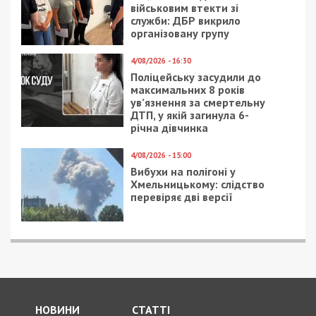
Тим часом у Мінрегіоні вже працюють над
створенням нових будівельних норм, розповідає
Дмитро Дахнєвськи, ізраільський архітектор,
який спеціалізується на будівництві
бомбосховищ.
Дмитро Дахнєвськи, архітектор:
«В Україні, так
само як і в Ізраїлі, будуть робитися заходи з
огляду на кожну нову споруду, реконструкцію —
це захищений простір. Як вежа вони не будуть
будуватися, як в Ізраїлі. Аргумент — що трошки
інші ракети з росії летять в Україну».
Нині у Дніпрі планують встановити 28 вуличних
модульних укриттів. Їх обладнають освітленням і
лавами для сидіння. У разі тривоги одночасно
тут можуть перебувати щонайменше до сорока
осіб.