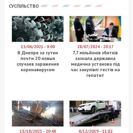
приміщень і підземних споруд, зведених в часи
Другої світової, захаращені або перейшли у
приватну власність. Після вторгнення рашистів
люди почали ховатися будь-де. Як рятуються
дніпряни під час повітряної тривоги та скільки
у Дніпрі сховищ? Про це та інше розповіли на
телеканалі Дніпро TV
.
Обережно, крок за кроком дніпрянка Настя
Каюда спускається у підвал. Звичайний льох за
останні вісім місяців став чи не єдиним укриттям.
«Коли лунала остання така довга повітряна
тревога. Десь просиділа тут годин 5. Десь так.
Це було, напевно, два тижні тому».
Серед банок з консервацією та ящиками овочів
родина Анастасії переховується, коли виє
сирена. Місце очікування облаштували
необхідним, провели електрику та поставили
стільці.