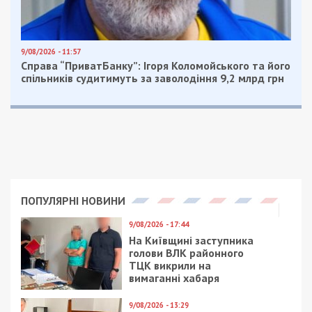
бомбосховищ. Це офіційна статистика. Експерти
кажуть: частина укриттів, зведених ще за
радянських часів, за 30 років змінили свій статус.
Сергій Логутенко експерт з нерухомості:
«У
центрі міста було дуже багато бомбосховищ. І
проєкт будинків, як будували у сталінські часи,
була обов’язкова умова, щоб у будинку обов’язково
було бомбосховще. Але під час, коли не змоги
утримувати бомбосховища, це був там 95-98
рік. Ці бомбосховища передавали приватним
структурам. І зараз там вже комерційні об’єкти,
і бомбосховщ там залишилося дуже мало».
Війна продемонструвала: в Україні не вистачає
надійних укриттів. Тому на рівні держави ще
влітку прийняли законопроєкт про обов’язкове
розгортання мережі бомбосховищ. У тому числі в
новобудовах.
Леонід Турчин, заслужений будівельник