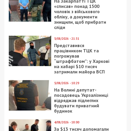
найбезпечніше — це ось, наприклад, як у торгових
центрах, як на місцях роботи — це великі
бомбосховища. Не кімнати маленькі, а з великою
площею, які розраховані на велику кількість
людей. Це вважається самим безпечним, бо вони
ще з більш щільними стінами».
Потреба в укриттях зростає, на що вже
відреагували будівельні компанії. Інтернет рясніє
оголошеннями з пропозиціями, часто-густо —
для мешканців приватного сектору.
У самому Дніпрі кількість укриттів збільшать за
рахунок сертифікованих спецзупинок, які
пройшли випробування на передовій.
Олег Яницький, представник підприємства:
«Так
виглядає наша захисна споруда, товщина складає
200 міліметрів, виконана з надміцного бетону.
Вона може витримати ударну хвилю від будь-
якого з існуючих снарядів і кулеметну чи
автоматну чнргу».