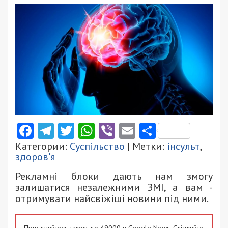
Facebook
Telegram
Twitter
WhatsApp
Viber
Email
Поділити
Категории:
Суспільство
| Метки:
інсульт
,
здоров'я
Рекламні блоки дають нам змогу
залишатися незалежними ЗМІ, а вам -
отримувати найсвіжіші новини під ними.
Приєднуйтесь також до 49000 в Google News. Слідкуйте