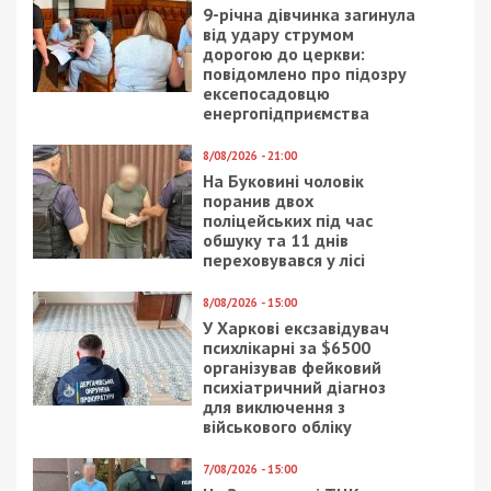
України:
«Якщо починаємо будувати житловий
будинок, то проєкт буде тільки тоді
затверджений і вважатиметься таким, що
пройшов експертизу, якщо в ньому передбачено
бомбосховище на кількість людей, яка
проживатиме в цьому будинку».
Автори законопроєкту «Про обов’язкові
укриття» спиралися на досвід Ізраїлю. Там
приміщення завжди напоготові і можуть
прийняти мешканців упродовж 12 годин,
забезпечивши усім необхідним, розповідає
мешканка Хайфи Маргарита Дікінштейн.
Маргарита Дікінштейн, жителька Хайфи:
«У нових
будинках бомбосховища — це просто додаткова
кімната. Ось у нас три кімнати, і четверта
кімната — це бомбосховище. Бобмбосховище
повинно бути зі щільними дверима, залізними
дверима. Вони щільно захлопуються і
закриваються. Стіни дуже щільні. Звичайно ж,