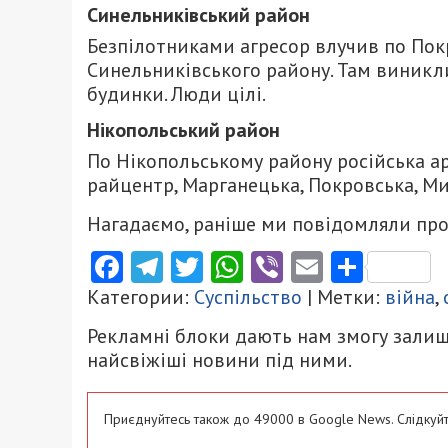
Синельниківський район
Безпілотниками агресор влучив по Пок
Синельниківського району. Там виникл
будинки. Люди цілі.
Нікопольський район
По Нікопольському району російська а
райцентр, Марганецька, Покровська, Ми
Нагадаємо, раніше ми повідомляли про
Facebook
Telegram
Twitter
WhatsApp
Viber
Email
Поділ
Категории:
Суспільство
| Метки:
війна
,
Рекламні блоки дають нам змогу залиш
найсвіжіші новини під ними.
Приєднуйтесь також до 49000 в Google News. Слідкуйт