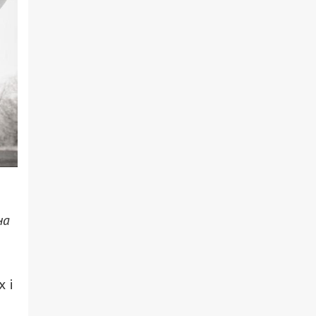
на
 і