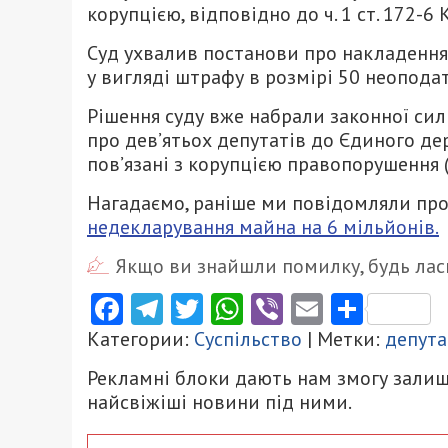
корупцією, відповідно до ч. 1 ст. 172-6 
Суд ухвалив постанови про накладення
у вигляді штрафу в розмірі 50 неопода
Рішення суду вже набрали законної сил
про дев’ятьох депутатів до Єдиного дер
пов’язані з корупцією правопорушення (
Нагадаємо, раніше ми повідомляли про
недекларування майна на 6 мільйонів.
Якщо ви знайшли помилку, будь ласк
Facebook
Telegram
Twitter
WhatsApp
Viber
Email
Поділ
Категории:
Суспільство
| Метки:
депута
Рекламні блоки дають нам змогу залиш
найсвіжіші новини під ними.