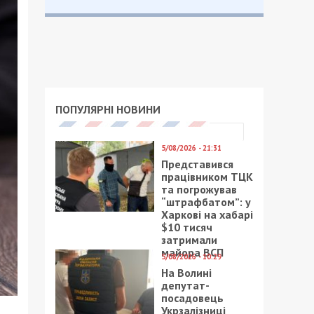
ПОПУЛЯРНІ НОВИНИ
5/08/2026 - 21:31
Представився
працівником ТЦК
та погрожував
“штрафбатом”: у
Харкові на хабарі
$10 тисяч
затримали
майора ВСП
5/08/2026 - 10:29
На Волині
депутат-
посадовець
Укрзалізниці