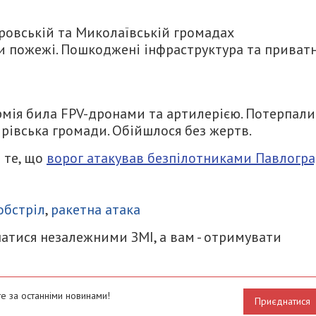
ровській та Миколаївській громадах
и пожежі. Пошкоджені інфраструктура та приватн
рмія била FPV-дронами та артилерією. Потерпали
рівська громади. Обійшлося без жертв.
 те, що
ворог атакував безпілотниками Павлогра
итися
обстріл
,
ракетна атака
атися незалежними ЗМІ, а вам - отримувати
е за останніми новинами!
Приєднатися