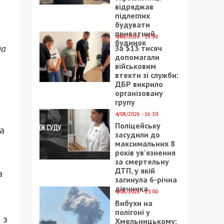
відряджав
підлеглих
будувати
приватний
4/08/2026 - 18:00
будинок
на
За $13 тисяч
допомагали
військовим
втекти зі служби:
ДБР викрило
організовану
групу
4/08/2026 - 16:30
Поліцейську
а
засудили до
максимальних 8
років ув’язнення
за смертельну
ДТП, у якій
а
загинула 6-річна
дівчинка
4/08/2026 - 15:00
Вибухи на
полігоні у
 з
Хмельницькому: