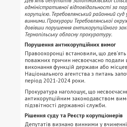
Дев’ять депутатів Золотниківської сільс
адміністративної відповідальності за пор
корупцією. Теребовлянський районний суд 
винними. Прокурори Теребовлянської окруж
довівши порушення антикорупційного зак
Тернопільську обласну прокуратуру.
Порушення антикорупційних вимог
Правоохоронці встановили, що дев’ять
поважних причин несвоєчасно подали щ
виконання функцій держави або місцев
Національного агентства з питань запоб
період 2021-2024 роки.
Прокуратура наголошує, що несвоєчасн
антикорупційним законодавством вимог
підзвітності державної служби.
Рішення суду та Реєстр корупціонерів
Депутатів визнано винними у вчиненні