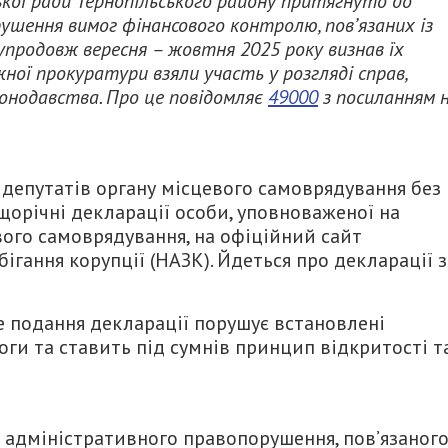
ької ради Тернопільського району притягнуто до
ушення вимог фінансового контролю, пов’язаних із
упродовж вересня – жовтня 2025 року визнав їх
ної прокуратури взяли участь у розгляді справ,
онодавства. Про це повідомляє
49000
з посиланням 
 депутатів органу місцевого самоврядування без
орічні декларації особи, уповноваженої на
ого самоврядування, на офіційний сайт
ігання корупції (НАЗК). Йдеться про декларації з
е подання декларації порушує встановлені
и та ставить під сумнів принцип відкритості т
 адміністративного правопорушення, пов’язаного