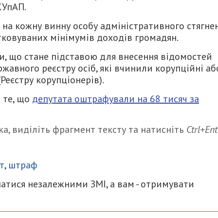
КУпАП.
 на кожну винну особу адміністративного стягне
тковуваних мінімумів доходів громадян.
и, що стане підставою для внесення відомостей
жавного реєстру осіб, які вчинили корупційні аб
Реєстру корупціонерів).
 те, що
депутата оштрафували на 68 тисяч за
а, виділіть фрагмент тексту та натисніть
Ctrl+Ent
итися
т
,
штраф
атися незалежними ЗМІ, а вам - отримувати