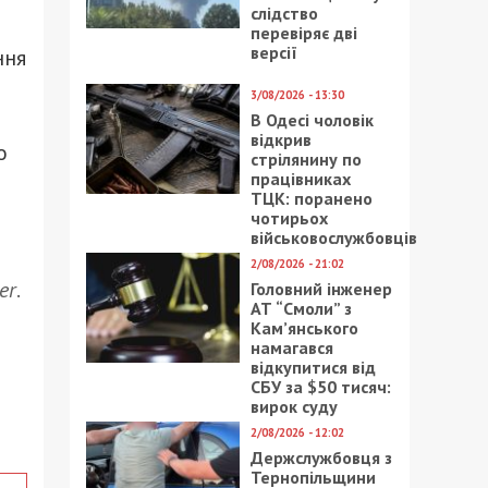
слідство
перевіряє дві
версії
ння
3/08/2026 - 13:30
В Одесі чоловік
відкрив
о
стрілянину по
працівниках
ТЦК: поранено
чотирьох
військовослужбовців
2/08/2026 - 21:02
er
.
Головний інженер
АТ “Смоли” з
Кам’янського
намагався
відкупитися від
СБУ за $50 тисяч:
вирок суду
2/08/2026 - 12:02
Держслужбовця з
Тернопільщини