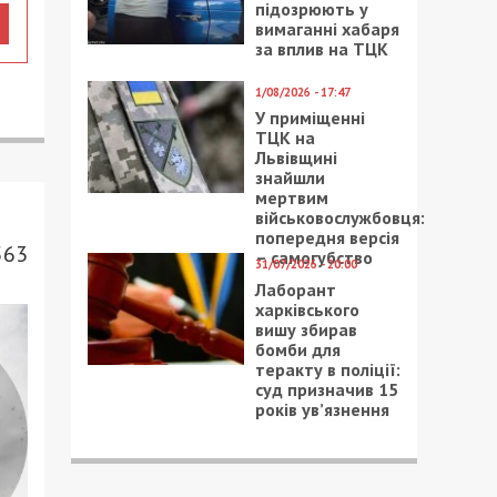
підозрюють у
вимаганні хабаря
за вплив на ТЦК
1/08/2026 - 17:47
У приміщенні
ТЦК на
Львівщині
знайшли
мертвим
військовослужбовця:
попередня версія
563
– самогубство
31/07/2026 - 20:00
Лаборант
харківського
вишу збирав
бомби для
теракту в поліції:
суд призначив 15
років ув’язнення