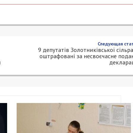
ордонник вимагав гроші у
ання у тиловий підрозділ
.COM.UA