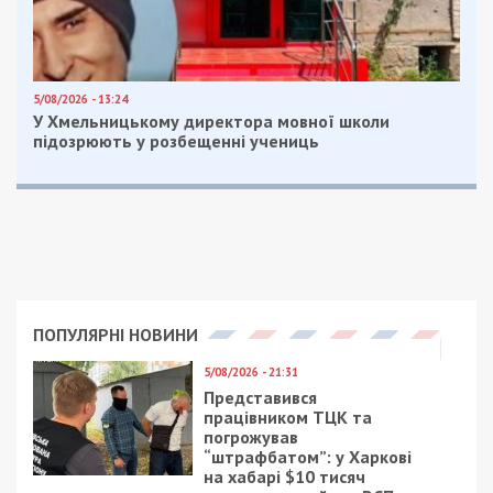
Покровську громаду також атакували FPV.
Сталися пожежі у 2 приватних будинках.
Facebook
Telegram
Twitter
WhatsApp
Viber
Email
Поділити
Категории:
Суспільство
| Метки:
війна
,
обстріл
Рекламні блоки дають нам змогу
залишатися незалежними ЗМІ, а вам -
отримувати найсвіжіші новини під ними.
Приєднуйтесь також до 49000 в Google News. Слідкуйте
за останніми новинами!
Приєднатися
Читайте також