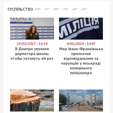
Майже 40 разів ворог атакував два райони
області артилерією, авіабомбою та
безпілотниками. Двоє людей дістали поранень.
Про це ввечері 23 травня повідомляє
Дніпропетровська ОВА, передає
49000
.
Нікопольський район
У Марганці через удар FPV постраждав 64-