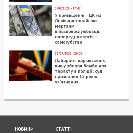
5/08/2026 - 13:24
У Хмельницькому директора мовної школи
підозрюють у розбещенні учениць