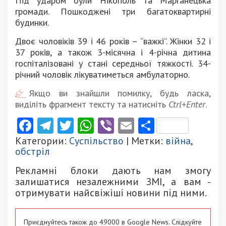
Під ударом були Нікополь та Марганецька
громади. Пошкоджені три багатоквартирні
будинки.
Двоє чоловіків 39 і 46 років – “важкі”. Жінки 32 і
37 років, а також 3-місячна і 4-річна дитина
госпіталізовані у стані середньої тяжкості. 34-
річний чоловік лікуватиметься амбулаторно.
Якщо ви знайшли помилку, будь ласка,
виділіть фрагмент тексту та натисніть
Ctrl+Enter
.
Facebook
Telegram
Twitter
WhatsApp
Viber
Email
Поділити
Категории:
Суспільство
| Метки:
війна
,
обстріл
Рекламні блоки дають нам змогу
залишатися незалежними ЗМІ, а вам -
отримувати найсвіжіші новини під ними.
Приєднуйтесь також до 49000 в Google News. Слідкуйте