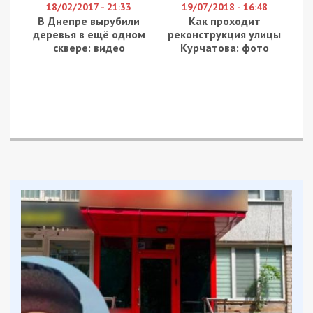
річний чоловік. У Нікополі внаслідок артобстрілу
також постраждав 72-річний чоловік. Обох
госпіталізували: 72-річного чоловіка – у важкому
стані, 64-річний чоловік – у стані середньої
тяжкості.
Окупанти атакували безпілотниками й
артилерією райцентр, Марганецьку,
Червоногригорівську, Мирівську та Покровську
сільську та міську громади.
Сталися пожежі. Пошкоджені багатоквартирний
та приватний будинки, садочок, авто, бульдозер,
вантажівка та інфраструктура.
Синельниківський район
По Дубовиківській громаді вдарили КАБом та
FPV. Горіли 2 приватні оселі.
У Слов’янській громаді через удар FPV горіла
господарська споруда.