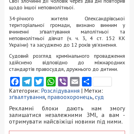
Свої злочинні дії чоловік через два дні повторив
щодо іншої неповнолітньої.
34-річного жителя Олександрівської
територіальної громади, визнано винним у
вчиненні зґвалтування малолітньої та
неповнолітньої дівчат (ч. ч. 3, 4 ст. 152 КК
України) та засуджено до 12 років ув’язнення.
Судовий розгляд кримінального провадження
здійснено відповідно до міжнародних
стандартів правосуддя, дружнього до дитини.
Facebook
Telegram
Twitter
WhatsApp
Viber
Email
Поділити
Категории:
Розслідування
| Метки:
зґвалтування
,
правоохоронець
,
суд
Рекламні блоки дають нам змогу
залишатися незалежними ЗМІ, а вам -
отримувати найсвіжіші новини під ними.