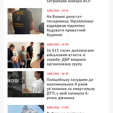
Предыдущая статья:
У Києві військовий ТЦК побив ветерана
на протезах
Следующая статья:
У Кропивницькому засудили
правоохоронця, який зґвалтував двох
неповнолітніх
СУСПІЛЬСТВО