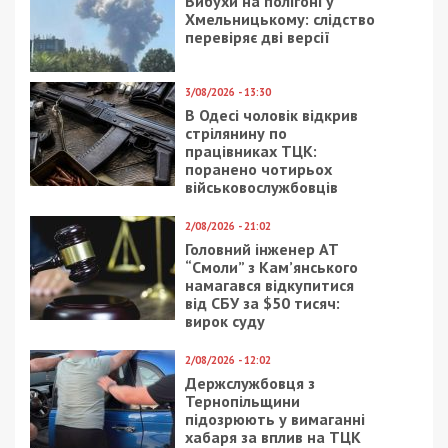
23/02/2017 - 16:24
4/01/2024 - 14:07
В Днепре уволили
Мер Івано-Франківська
директора школы,
призначив
чтобы заткнуть ей рот
відповідальним за
корупцію у міськраді
колишнього
міліціонера
18/02/2017 - 21:33
19/07/2018 - 16:48
В Днепре вырубили
Как проходит
деревья в ещё одном
реконструкция улицы
сквере: видео
Курчатова: фото