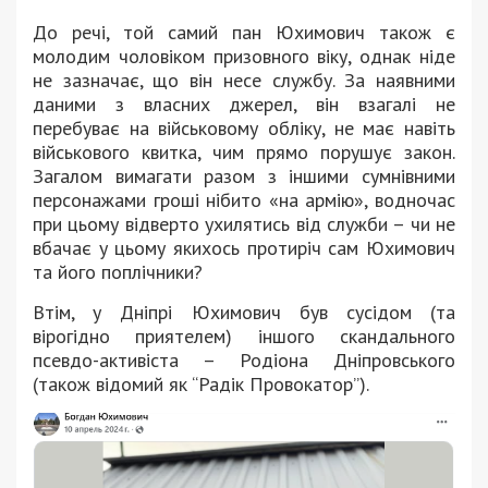
До речі, той самий пан Юхимович також є
молодим чоловіком призовного віку, однак ніде
не зазначає, що він несе службу. За наявними
даними з власних джерел, він взагалі не
перебуває на військовому обліку, не має навіть
військового квитка, чим прямо порушує закон.
Загалом вимагати разом з іншими сумнівними
персонажами гроші нібито «на армію», водночас
при цьому відверто ухилятись від служби – чи не
вбачає у цьому якихось протиріч сам Юхимович
та його поплічники?
Втім, у Дніпрі Юхимович був сусідом (та
вірогідно приятелем) іншого скандального
псевдо-активіста – Родіона Дніпровського
(також відомий як “Радік Провокатор”).