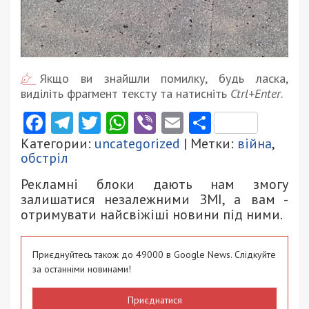
Якщо ви знайшли помилку, будь ласка,
виділіть фрагмент тексту та натисніть
Ctrl+Enter
.
Facebook
Telegram
Twitter
WhatsApp
Viber
Email
Поділити
Категории:
uncategorized
| Метки:
війна
,
обстріл
Рекламні блоки дають нам змогу
залишатися незалежними ЗМІ, а вам -
отримувати найсвіжіші новини під ними.
Приєднуйтесь також до 49000 в Google News. Слідкуйте
за останніми новинами!
Приєднатися