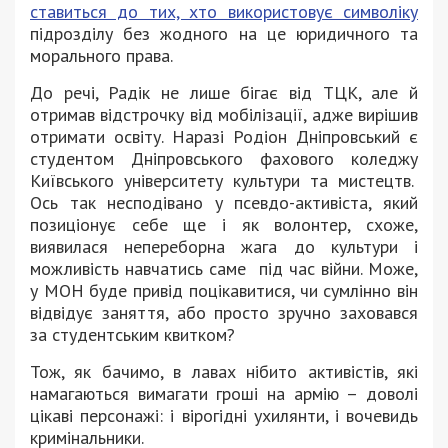
ставиться до тих, хто використовує символіку
підрозділу без жодного на це юридичного та
морального права.
До речі, Радік не лише бігає від ТЦК, але й
отримав відстрочку від мобілізації, адже вирішив
отримати освіту. Наразі Родіон Дніпровський є
студентом Дніпровського фахового коледжу
Київського університету культури та мистецтв.
Ось так несподівано у псевдо-активіста, який
позиціонує себе ще і як волонтер, схоже,
виявилася непереборна жага до культури і
можливість навчатись саме під час війни. Може,
у МОН буде привід поцікавитися, чи сумлінно він
відвідує заняття, або просто зручно заховався
за студентським квитком?
Тож, як бачимо, в лавах нібито активістів, які
намагаються вимагати гроші на армію – доволі
цікаві персонажі: і вірогідні ухилянти, і вочевидь
кримінальники.