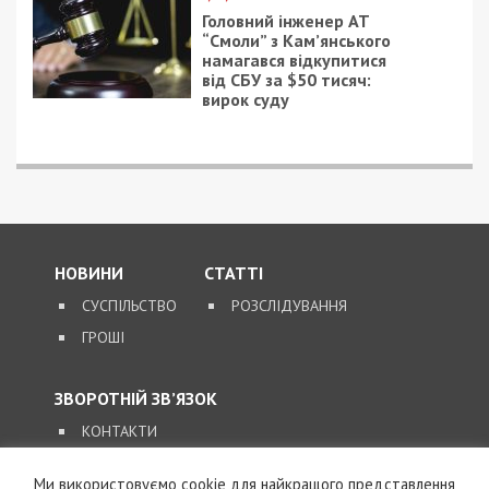
Головний інженер АТ
“Смоли” з Кам’янського
намагався відкупитися
від СБУ за $50 тисяч:
вирок суду
НОВИНИ
СТАТТІ
СУСПІЛЬСТВО
РОЗСЛІДУВАННЯ
ГРОШІ
ЗВОРОТНІЙ ЗВ’ЯЗОК
КОНТАКТИ
Ми використовуємо cookie для найкращого представлення