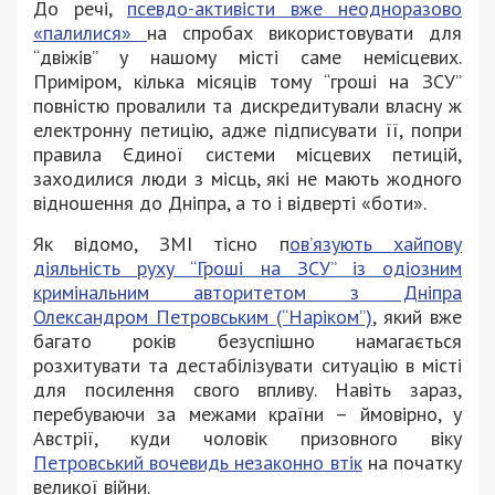
До речі,
псевдо-активісти вже неодноразово
«палилися»
на спробах використовувати для
“двіжів” у нашому місті саме немісцевих.
Приміром, кілька місяців тому “гроші на ЗСУ”
повністю провалили та дискредитували власну ж
електронну петицію, адже підписувати її, попри
правила Єдиної системи місцевих петицій,
заходилися люди з місць, які не мають жодного
відношення до Дніпра, а то і відверті «боти».
Як відомо, ЗМІ тісно п
ов’язують хайпову
діяльність руху “Гроші на ЗСУ” із одіозним
кримінальним авторитетом з Дніпра
Олександром Петровським (“Наріком”)
, який вже
багато років безуспішно намагається
розхитувати та дестабілізувати ситуацію в місті
для посилення свого впливу. Навіть зараз,
перебуваючи за межами країни – ймовірно, у
Австрії, куди чоловік призовного віку
Петровський вочевидь незаконно втік
на початку
великої війни.