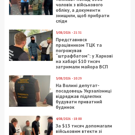
чоловік з військового
обліку, а документи
знищили, щоб прибрати
сліди
5/08/2026 - 21:31
Представився
працівником ТЦК та
погрожував
“штрафбатом”: у Харкові
на хабарі $10 тисяч
затримали майора ВСП
5/08/2026 - 10:29
На Волині депутат-
посадовець Укрзалізниці
відряджав підлеглих
будувати приватний
будинок
4/08/2026 - 18:00
За $13 тисяч допомагали
військовим втекти зі