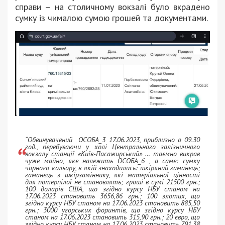
справи – на столичному вокзалі було вкрадено
сумку із чималою сумою грошей та документами.
“Обвинувачений ОСОБА_3 17.06.2023, приблизно о 09.30
год., перебуваючи у холі Центрального залізничного
вокзалу станції «Київ-Пасажирський» … таємно викрав
чуже майно, яке належить ОСОБА_6 , а саме: сумку
чорного кольору, в якій знаходились: шкіряний гаманець;
гаманець з шкірзаміннику, які матеріальної цінності
для потерпілої не становлять; гроші в сумі 21500 грн.;
100 доларів США, що згідно курсу НБУ станом на
17.06.2023 становить 3656,86 грн.; 100 злотих, що
згідно курсу НБУ станом на 17.06.2023 становить 885,50
грн.; 3000 угорських форинтів, що згідно курсу НБУ
станом на 17.06.2023 становить 315,90 грн.; 20 євро, що
згідно курсу НБУ станом на 17.06.2023 становить 791,38