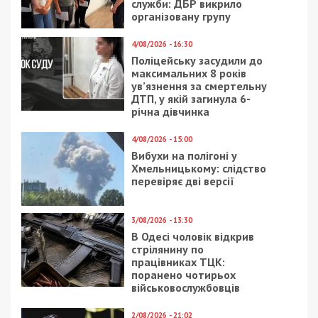
служби: ДБР викрило
організовану групу
4/08/2026 - 16:30
Поліцейську засудили до
максимальних 8 років
ув’язнення за смертельну
ДТП, у якій загинула 6-
річна дівчинка
4/08/2026 - 15:00
Вибухи на полігоні у
Хмельницькому: слідство
перевіряє дві версії
3/08/2026 - 13:30
В Одесі чоловік відкрив
стрілянину по
працівниках ТЦК:
поранено чотирьох
військовослужбовців
2/08/2026 - 21:02