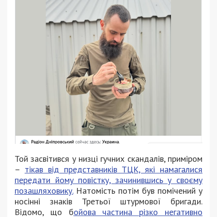
Той засвітився у низці гучних скандалів, приміром
–
тікав від представників ТЦК, які намагалися
передати йому повістку, зачинившись у своєму
позашляховику.
Натомість потім був помічений у
носінні знаків Третьої штурмової бригади.
Відомо, що б
ойова частина різко негативно