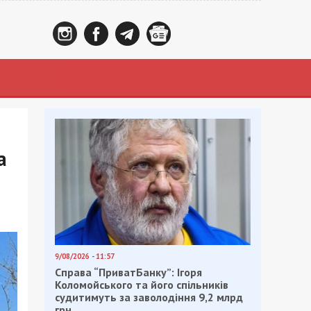
а
9/08/2026 - 11:57
Справа “ПриватБанку”: Ігоря
Коломойського та його спільників
судитимуть за заволодіння 9,2 млрд
грн