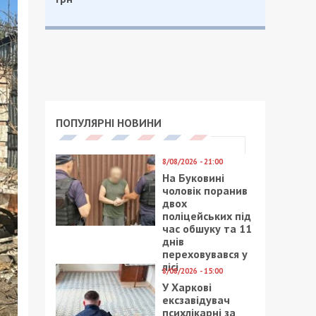
ПОПУЛЯРНІ НОВИНИ
8/08/2026 - 21:00
На Буковині
чоловік поранив
двох
поліцейських під
час обшуку та 11
днів
переховувався у
лісі
8/08/2026 - 15:00
У Харкові
ексзавідувач
психлікарні за