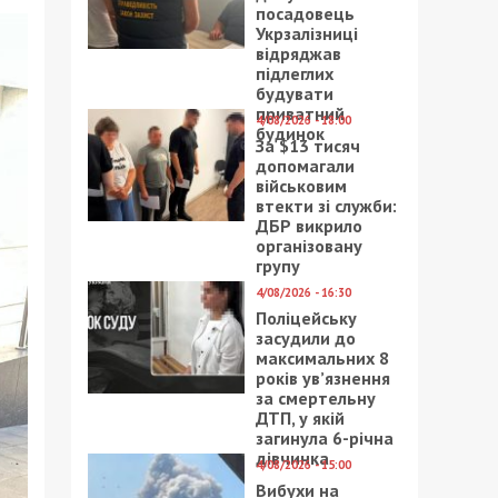
посадовець
Укрзалізниці
відряджав
підлеглих
будувати
приватний
4/08/2026 - 18:00
будинок
За $13 тисяч
допомагали
військовим
втекти зі служби:
ДБР викрило
організовану
групу
4/08/2026 - 16:30
Поліцейську
засудили до
максимальних 8
років ув’язнення
за смертельну
ДТП, у якій
загинула 6-річна
дівчинка
4/08/2026 - 15:00
Вибухи на