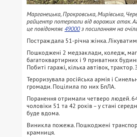
Марганецька, Прокровська, Мирівська, Чер
райцентр потерпали від ворожих атак. А
це повідомляє
49000
з посиланням на очіл
Постраждала 51-річна жінка. Лікувати
Пошкоджені 2 медзаклади, коледж, мага
багатоквартирних і 9 приватних будинк
Побиті гаражі, кілька автівок, трактор
Тероризувала російська армія і Синель
громади. Поцілила по них БпЛА.
Поранення отримали четверо людей. 64-
чоловіки 51 та 42 років – у стані серед
буде вдома.
Виникла пожежа. Пошкоджені транспорт
крамниця.