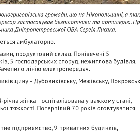
воногригорівська громади, що на Нікопольщині, а та
гресор застосовував безпілотники та артилерію. П
ьника Дніпропетровської ОВА Сергія Лисака.
меться амбулаторно.
зин, продуктовий склад. Понівечені 5
ів, 5 господарських споруд, нежитлова будівля.
. Зачепило лінію електропередач.
никівщину – Дубовиківську, Межівську, Покровсь
річна жінка госпіталізована у важкому стані,
ньої тяжкості. Потерпілий 70 років оговтуватися
не підприємство, 9 приватних будинків,