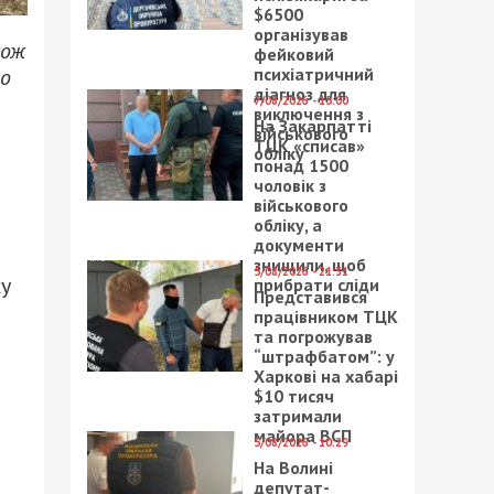
$6500
організував
кож
фейковий
психіатричний
ро
діагноз для
7/08/2026 - 15:00
виключення з
На Закарпатті
військового
ТЦК «списав»
обліку
понад 1500
чоловік з
військового
обліку, а
документи
знищили, щоб
5/08/2026 - 21:31
ку
прибрати сліди
Представився
працівником ТЦК
та погрожував
“штрафбатом”: у
Харкові на хабарі
$10 тисяч
затримали
майора ВСП
5/08/2026 - 10:29
На Волині
депутат-