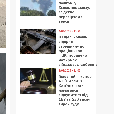
полігоні у
Хмельницькому:
слідство
перевіряє дві
версії
3/08/2026 - 13:30
В Одесі чоловік
відкрив
стрілянину по
працівниках
ТЦК: поранено
чотирьох
військовослужбовців
2/08/2026 - 21:02
Головний інженер
АТ “Смоли” з
Кам’янського
намагався
відкупитися від
СБУ за $50 тисяч:
вирок суду