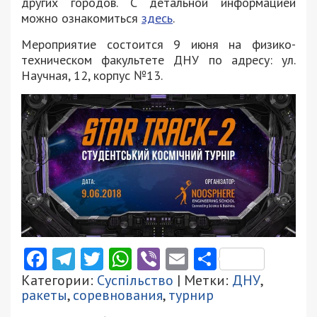
других городов. С детальной информацией
можно ознакомиться
здесь
.
Мероприятие состоится 9 июня на физико-
техническом факультете ДНУ по адресу: ул.
Научная, 12, корпус №13.
Facebook
Telegram
Twitter
WhatsApp
Viber
Email
Поділити
Категории:
Суспільство
| Метки:
ДНУ
,
ракеты
,
соревнования
,
турнир