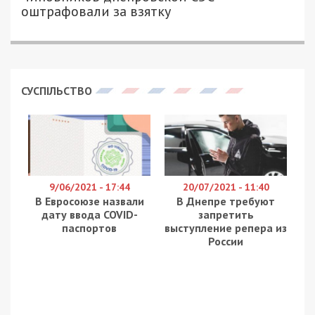
ЕКАТЕРИНА ОХОТНИК - СПЕЦИАЛЬНО
4595
ДЛЯ 49000.COM.UA
Сегодня, 4 мая, в 10 часов
произошло серьезное
ДТП
на ул. Космической, 17 возле супермаркета
АТБ. У фуры отказали тормоза, после чего она
врезалась в легковушку и вылетела на парковку,
где задела еще 12 автомобилей. Ранее мы
рассказывали
, что появилось видео
происшествия.
Стало известно, что во время масштабного ДТП
на улице Космической в Днепре один человек
погиб и трое пострадало. После столкновения
фуры и автомобиля “Renault”, который двигался
навстречу, водитель скончался на месте. Тело
мужчины доставали пожарные с помощью
специального оборудования. Также пострадали
еще 3 человека, из которых двое от
госпитализации отказались, третьего же –