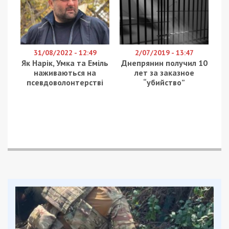
водителя фуры – доставили в городскую
клиническую больницу №16
.
По предварительной информации, у фуры марки
«ДАФ», нагруженной трубами, отказали тормоза.
Возможно, именно для экстренного торможения
был совершен маневр в столб наружной
рекламы. По стечению обстоятельств именно в
этот момент и проезжал микроавтобус “Renault”.
Фура врезалась в него, сбавив скорость, но
въехала на парковку, где помяла еще 12
автомобилей.
В 10:51 сотрудники ГСЧС полностью
ликвидировали последствия аварии. Пожарные
смыли разлитое топливо на асфальте вокруг
места ДТП. Интересно, что сотрудники
супермаркета в сложившейся ситуации особенно
переживали о том, что спасатели израсходуют
слишком много воды, за которую потом АТБ
выставят счет… Хотя, если бы ГСЧСники не