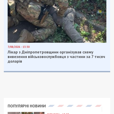
обработали место происшествия, АТБ могло бы
вообще “взлететь” при малейшей искре.
На месте остался еще один оперативный отряд
для дежурства и дальнейшего разбирания всех
машин, которые повреждены.
– Опасность была в том, что все 12 автомобилей с
различными видами топлива. Дизель, бензин и газ в том
числе. При такой температуре малейшая искра могла
привести к возгоранию всех автомобилей, что здесь
находятся, – прокомментировал подполковник Олег
Кушнирук, начальник оперативно-координационного
центра ГУ ГСЧС в Днепропетровской области.