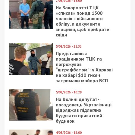
Автомобили после столкновения пока остались
на своих местах, ведь продолжают свою работу
следственно-оперативные группы. Сейчас
ведется расследование по 286 статье части 2
Уголовного кодекса Украины (Нарушение правил
безопасности дорожного движения лицом,
управляющим транспортным средством,
повлекшее смерть потерпевшего или
причинившее тяжелое телесное повреждение. –
Прим. авт.
) Если вину водителя докажут, ему
грозит срок от трех до восьми лет с лишением
права управлять транспортными средствами на
срок до трех лет или без такового.
– Сейчас опрашиваются свидетели, производится
анализ происходящего, и только после этого можно
делать выводы, – рассказал Алексей Брандис,
заместитель начальника следственного управления