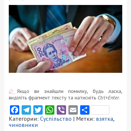
Якщо ви знайшли помилку, будь ласка,
виділіть фрагмент тексту та натисніть
Ctrl+Enter
.
Facebook
Telegram
Twitter
WhatsApp
Viber
Email
Поділити
Категории:
Суспільство
| Метки:
взятка
,
чиновники