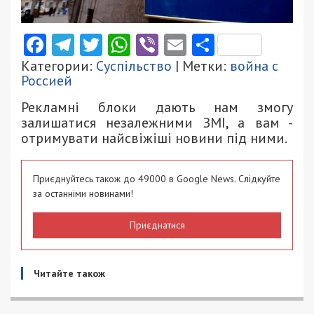
Facebook
Telegram
Twitter
WhatsApp
Viber
Email
Поділити
Категории:
Суспільство
| Метки:
война с
Россией
Рекламні блоки дають нам змогу
залишатися незалежними ЗМІ, а вам -
отримувати найсвіжіші новини під ними.
Приєднуйтесь також до 49000 в Google News. Слідкуйте
за останніми новинами!
Приєднатися
Читайте також