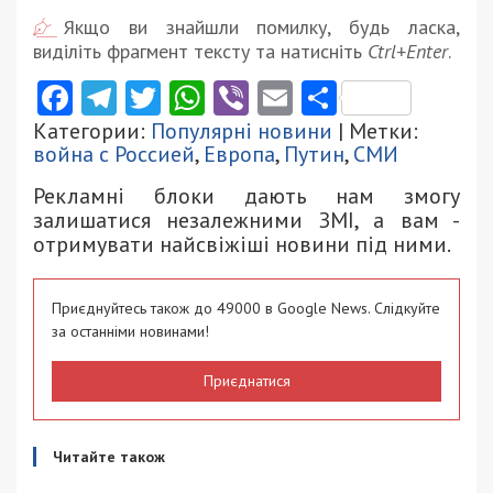
Якщо ви знайшли помилку, будь ласка,
виділіть фрагмент тексту та натисніть
Ctrl+Enter
.
Facebook
Telegram
Twitter
WhatsApp
Viber
Email
Поділити
Категории:
Популярні новини
| Метки:
война с Россией
,
Европа
,
Путин
,
СМИ
Рекламні блоки дають нам змогу
залишатися незалежними ЗМІ, а вам -
отримувати найсвіжіші новини під ними.
Приєднуйтесь також до 49000 в Google News. Слідкуйте
за останніми новинами!
Приєднатися
Читайте також