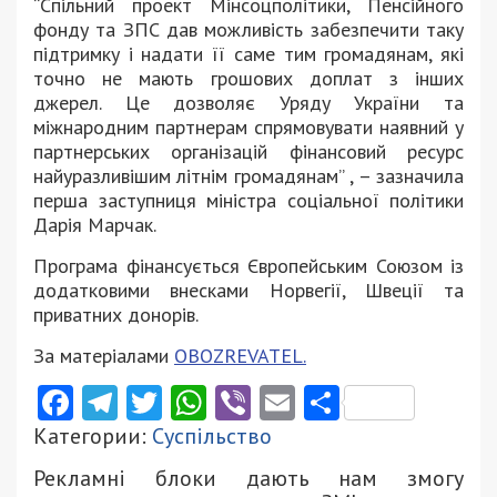
“Спільний проект Мінсоцполітики, Пенсійного
фонду та ЗПС дав можливість забезпечити таку
підтримку і надати її саме тим громадянам, які
точно не мають грошових доплат з інших
джерел. Це дозволяє Уряду України та
міжнародним партнерам спрямовувати наявний у
партнерських організацій фінансовий ресурс
найуразливішим літнім громадянам” , – зазначила
перша заступниця міністра соціальної політики
Дарія Марчак.
Програма фінансується Європейським Союзом із
додатковими внесками Норвегії, Швеції та
приватних донорів.
За матеріалами
OBOZREVATEL.
Facebook
Telegram
Twitter
WhatsApp
Viber
Email
Поділити
Категории:
Суспільство
Рекламні блоки дають нам змогу