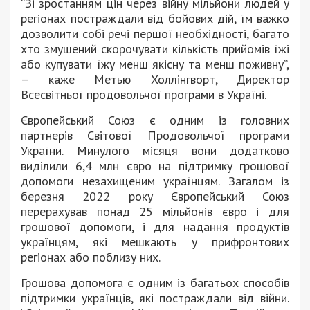
“Зі зростанням цін через війну мільйони людей у
регіонах постраждали від бойових дій, їм важко
дозволити собі речі першої необхідності, багато
хто змушений скорочувати кількість прийомів їжі
або купувати їжу менш якісну та менш поживну”,
– каже Метью Холлінгворт, Директор
Всесвітньої продовольчої програми в Україні.
Європейський Союз є одним із головних
партнерів Світової Продовольчої програми
України. Минулого місяця вони додатково
виділили 6,4 млн євро на підтримку грошової
допомоги незахищеним українцям. Загалом із
березня 2022 року Європейський Союз
перерахував понад 25 мільйонів євро і для
грошової допомоги, і для надання продуктів
українцям, які мешкають у прифронтових
регіонах або поблизу них.
Грошова допомога є одним із багатьох способів
підтримки українців, які постраждали від війни.