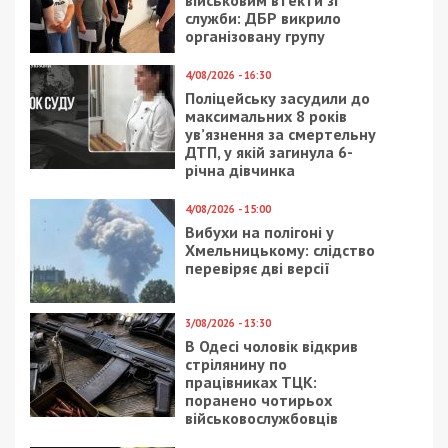
військовим втекти зі
служби: ДБР викрило
організовану групу
4/08/2026 - 16:30
Поліцейську засудили до
максимальних 8 років
ув’язнення за смертельну
ДТП, у якій загинула 6-
річна дівчинка
4/08/2026 - 15:00
Вибухи на полігоні у
Хмельницькому: слідство
перевіряє дві версії
3/08/2026 - 13:30
В Одесі чоловік відкрив
стрілянину по
працівниках ТЦК:
поранено чотирьох
військовослужбовців