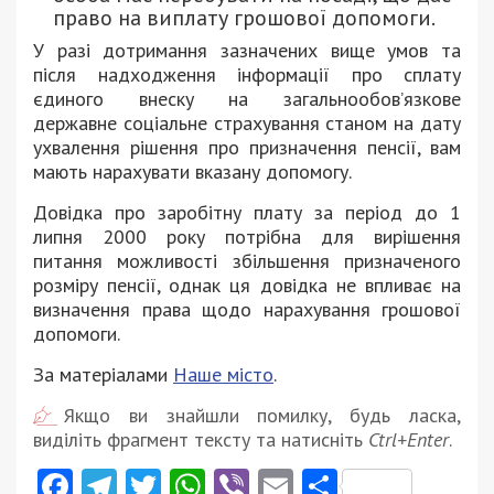
право на виплату грошової допомоги.
У разі дотримання зазначених вище умов та
після надходження інформації про сплату
єдиного внеску на загальнообов’язкове
державне соціальне страхування станом на дату
ухвалення рішення про призначення пенсії, вам
мають нарахувати вказану допомогу.
Довідка про заробітну плату за період до 1
липня 2000 року потрібна для вирішення
питання можливості збільшення призначеного
розміру пенсії, однак ця довідка не впливає на
визначення права щодо нарахування грошової
допомоги.
За матеріалами
Наше місто
.
Якщо ви знайшли помилку, будь ласка,
виділіть фрагмент тексту та натисніть
Ctrl+Enter
.
Facebook
Telegram
Twitter
WhatsApp
Viber
Email
Поділити