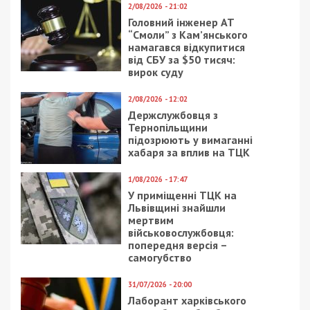
2/08/2026 - 21:02
Головний інженер АТ
“Смоли” з Кам’янського
намагався відкупитися
від СБУ за $50 тисяч:
вирок суду
2/08/2026 - 12:02
Держслужбовця з
Тернопільщини
підозрюють у вимаганні
хабаря за вплив на ТЦК
1/08/2026 - 17:47
У приміщенні ТЦК на
Львівщині знайшли
мертвим
військовослужбовця:
попередня версія –
самогубство
31/07/2026 - 20:00
Лаборант харківського