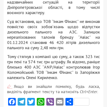
надзвичайних ситуацій на території
Дніпропетровської області, в тому числі
воєнного характеру.
Суд встановив, що ТОВ “Інкам Фінанс” не виконав
повністю своїх зобов`язань щодо відпустки
дизельного пального на АЗС. Залишок
нереалізованих талонів бренду “Авіас” на
01.12.2024 становив 46 420 літрів дизельного
пального на суму 2,48 млн грн.
Тому стягнув з компанії цю суму, а також 323 тис
грн пені та 574 тис грн штрафу. Як відомо, раніше
близько 400 АЗС “ANP/Авіас” контролював Ігор
Коломойський. ТОВ “Інкам Фінанс” із Запоріжжя
належить Олені Кириленко.
Якщо ви знайшли помилку, будь ласка,
виділіть фрагмент тексту та натисніть
Ctrl+Enter
.
Facebook
Telegram
Twitter
WhatsApp
Viber
Email
Поділити