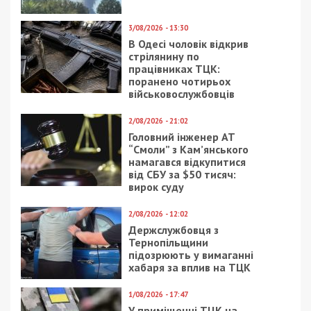
3/08/2026 - 13:30
В Одесі чоловік відкрив
стрілянину по
працівниках ТЦК:
поранено чотирьох
військовослужбовців
2/08/2026 - 21:02
Головний інженер АТ
“Смоли” з Кам’янського
намагався відкупитися
від СБУ за $50 тисяч:
вирок суду
2/08/2026 - 12:02
Держслужбовця з
Тернопільщини
підозрюють у вимаганні
хабаря за вплив на ТЦК
1/08/2026 - 17:47
У приміщенні ТЦК на