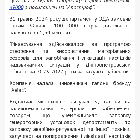
суду від 7 серпня. Подробиці справи повідомляє
49000
з посиланням на “Апостроф”.
31 травня 2024 року департаменту ОДА замовив
“Інкам Фінанс” 100 000 літрів дизельного
пального за 5,34 млн грн.
Фінансування здійснювалося за програмою
створення та використання матеріальних
резервів для запобігання і ліквідації наслідків
надзвичайних ситуацій у Дніпропетровській
області на 2023-2027 роки за рахунок субвенцій.
Компанія надала чиновникам талони бренду
“Авіас”.
Водночас як пізніше з’ясувалося, талони на
паливно-мастильні матеріали не забезпечені
товаром, що унеможливило заправку
генераторних установок департаменту та
заправку аварійно-рятувальної та іншої техніки,
залученої на попередження і ліквідації наслідків