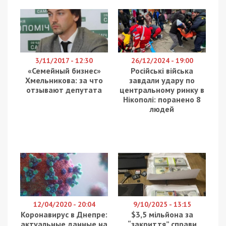
3/11/2017 - 12:30
26/12/2024 - 19:00
«Семейный бизнес»
Російські війська
Хмельникова: за что
завдали удару по
отзывают депутата
центральному ринку в
Нікополі: поранено 8
людей
12/04/2020 - 20:04
9/10/2025 - 13:15
Коронавирус в Днепре:
$3,5 мільйона за
актуальные данные на
“закриття” справи