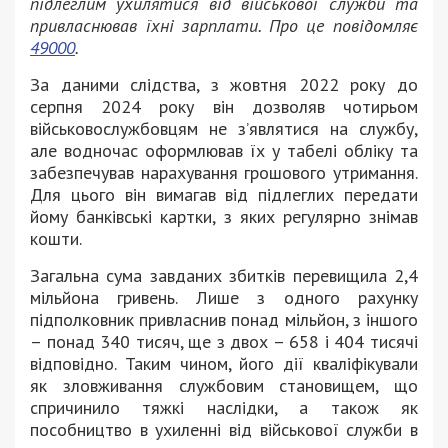
підлеглим ухилятися від військової служби та
привласнював їхні зарплати. Про це повідомляє
49000
.
За даними слідства, з жовтня 2022 року до
серпня 2024 року він дозволяв чотирьом
військовослужбовцям не з’являтися на службу,
але водночас оформлював їх у табелі обліку та
забезпечував нарахування грошового утримання.
Для цього він вимагав від підлеглих передати
йому банківські картки, з яких регулярно знімав
кошти.
Загальна сума завданих збитків перевищила 2,4
мільйона гривень. Лише з одного рахунку
підполковник привласнив понад мільйон, з іншого
– понад 340 тисяч, ще з двох – 658 і 404 тисячі
відповідно. Таким чином, його дії кваліфікували
як зловживання службовим становищем, що
спричинило тяжкі наслідки, а також як
пособництво в ухиленні від військової служби в