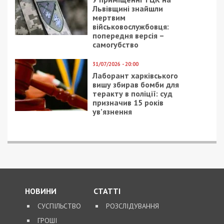
Львівщині знайшли
мертвим
військовослужбовця:
попередня версія –
самогубство
31/07/2026 - 20:00
Лаборант харківського
вишу збирав бомби для
теракту в поліції: суд
призначив 15 років
ув’язнення
НОВИНИ
СТАТТІ
СУСПІЛЬСТВО
РОЗСЛІДУВАННЯ
ГРОШІ