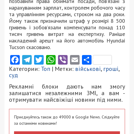
позбавили права обіймати посади, пов’язані з
нарахуванням зарплат, контролем робочого часу
та управлінням ресурсами, строком на два роки.
Йому також призначили штраф у розмірі 8 500
гривень і зобов’язали компенсувати понад 110
тисяч гривень витрат на експертизу. Раніше
накладений арешт на його автомобіль Hyundai
Tucson скасовано.
Facebook
Telegram
Twitter
WhatsApp
Viber
Email
Поділити
Категории:
Топ
| Метки:
військові
,
гроші
,
суд
Рекламні блоки дають нам змогу
залишатися незалежними ЗМІ, а вам -
отримувати найсвіжіші новини під ними.
Приєднуйтесь також до 49000 в Google News. Слідкуйте
за останніми новинами!