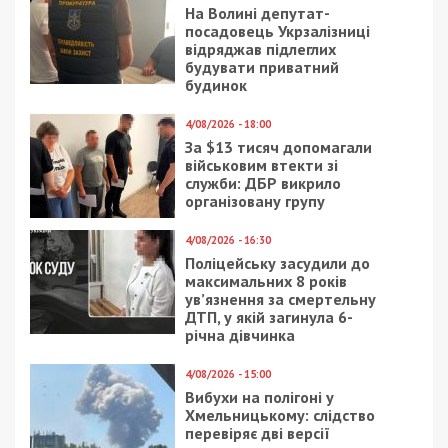
На Волині депутат-
посадовець Укрзалізниці
відряджав підлеглих
будувати приватний
будинок
4/08/2026 - 18:00
За $13 тисяч допомагали
військовим втекти зі
служби: ДБР викрило
організовану групу
4/08/2026 - 16:30
Поліцейську засудили до
максимальних 8 років
ув’язнення за смертельну
ДТП, у якій загинула 6-
річна дівчинка
4/08/2026 - 15:00
Вибухи на полігоні у
Хмельницькому: слідство
перевіряє дві версії