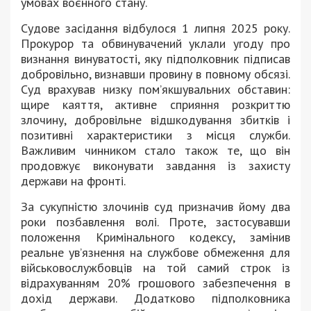
умовах воєнного стану.
Судове засідання відбулося 1 липня 2025 року.
Прокурор та обвинувачений уклали угоду про
визнання винуватості, яку підполковник підписав
добровільно, визнавши провину в повному обсязі.
Суд врахував низку пом’якшувальних обставин:
щире каяття, активне сприяння розкриттю
злочину, добровільне відшкодування збитків і
позитивні характеристики з місця служби.
Важливим чинником стало також те, що він
продовжує виконувати завдання із захисту
держави на фронті.
За сукупністю злочинів суд призначив йому два
роки позбавлення волі. Проте, застосувавши
положення Кримінального кодексу, замінив
реальне ув’язнення на службове обмеження для
військовослужбовців на той самий строк із
відрахуванням 20% грошового забезпечення в
дохід держави. Додатково підполковника